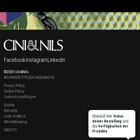
Facebook
Instagram
Linkedin
©2026 Cini&Nils
MEHRWERTSTEUER 04026860165
Privacy Policy
Cookie Policy
Cookie-Einstellungen
Quality
Warranty
Code of ethics
Überprüf den
Status
deiner Bestellung
und
Whistleblowing
die
Verfügbarkeit der
CREDITS
Produkte