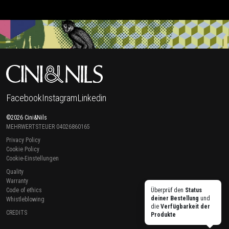
Facebook
Instagram
Linkedin
©2026 Cini&Nils
MEHRWERTSTEUER 04026860165
Privacy Policy
Cookie Policy
Cookie-Einstellungen
Quality
Warranty
Code of ethics
Überprüf den
Status
deiner Bestellung
und
Whistleblowing
die
Verfügbarkeit der
CREDITS
Produkte