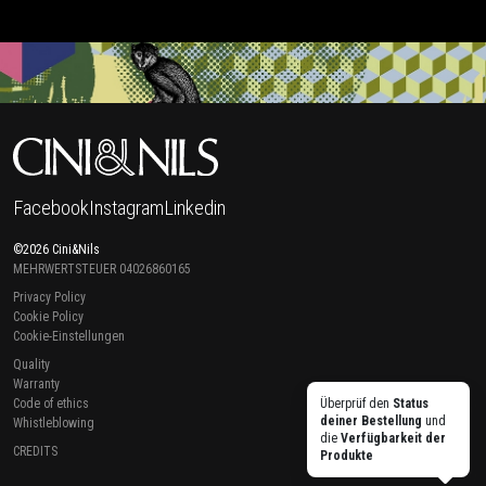
Facebook
Instagram
Linkedin
©2026 Cini&Nils
MEHRWERTSTEUER 04026860165
Privacy Policy
Cookie Policy
Cookie-Einstellungen
Quality
Warranty
Code of ethics
Überprüf den
Status
deiner Bestellung
und
Whistleblowing
die
Verfügbarkeit der
CREDITS
Produkte