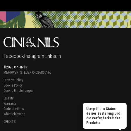
Facebook
Instagram
Linkedin
©2026 Cini&Nils
MEHRWERTSTEUER 04026860165
Privacy Policy
Cookie Policy
Cookie-Einstellungen
Quality
Warranty
Code of ethics
Überprüf den
Status
deiner Bestellung
und
Whistleblowing
die
Verfügbarkeit der
CREDITS
Produkte