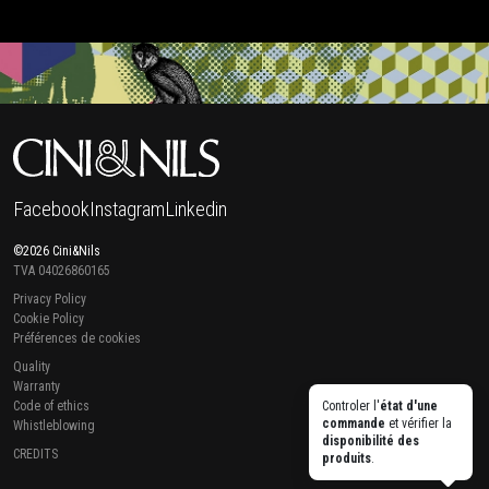
Facebook
Instagram
Linkedin
©2026 Cini&Nils
TVA 04026860165
Privacy Policy
Cookie Policy
Préférences de cookies
Quality
Warranty
Code of ethics
Controler l'
état d'une
commande
et vérifier la
Whistleblowing
disponibilité des
CREDITS
produits
.