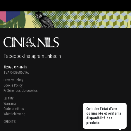
Facebook
Instagram
Linkedin
©2026 Cini&Nils
TVA 04026860165
Privacy Policy
Cookie Policy
Préférences de cookies
Quality
Warranty
Code of ethics
Controler l'
état d'une
commande
et vérifier la
Whistleblowing
disponibilité des
CREDITS
produits
.