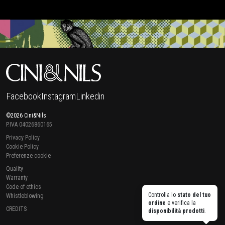
Facebook
Instagram
Linkedin
©2026 Cini&Nils
P.IVA 04026860165
Privacy Policy
Cookie Policy
Preferenze cookie
Quality
Warranty
Code of ethics
Controlla lo
stato del tuo
Whistleblowing
ordine
e verifica la
CREDITS
disponibilità prodotti
.