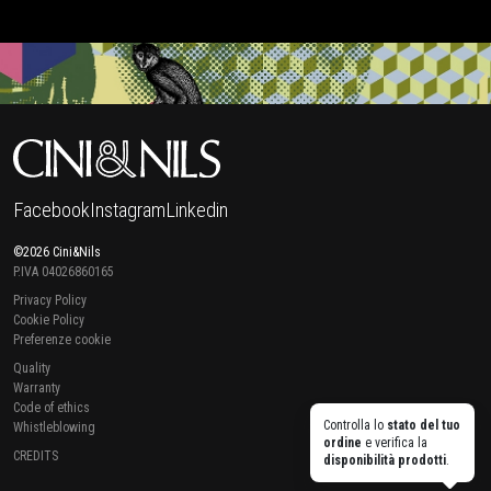
Facebook
Instagram
Linkedin
©2026 Cini&Nils
P.IVA 04026860165
Privacy Policy
Cookie Policy
Preferenze cookie
Quality
Warranty
Code of ethics
Controlla lo
stato del tuo
Whistleblowing
ordine
e verifica la
CREDITS
disponibilità prodotti
.