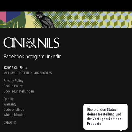
Facebook
Instagram
Linkedin
©2026 Cini&Nils
MEHRWERTSTEUER 04026860165
Privacy Policy
Cookie Policy
Cookie-Einstellungen
Quality
Warranty
Code of ethics
Überprüf den
Status
deiner Bestellung
und
Whistleblowing
die
Verfügbarkeit der
CREDITS
Produkte