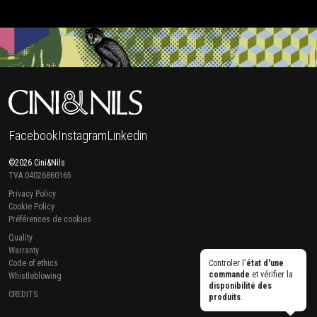
Facebook
Instagram
Linkedin
©2026 Cini&Nils
TVA 04026860165
Privacy Policy
Cookie Policy
Préférences de cookies
Quality
Warranty
Code of ethics
Controler l'
état d'une
commande
et vérifier la
Whistleblowing
disponibilité des
CREDITS
produits
.