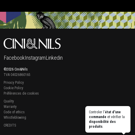
Facebook
Instagram
Linkedin
©2026 Cini&Nils
TVA 04026860165
Privacy Policy
Cookie Policy
Préférences de cookies
Quality
Warranty
Code of ethics
Controler l'
état d'une
commande
et vérifier la
Whistleblowing
disponibilité des
CREDITS
produits
.