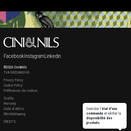
Facebook
Instagram
Linkedin
©2026 Cini&Nils
TVA 04026860165
Privacy Policy
Cookie Policy
Préférences de cookies
Quality
Warranty
Code of ethics
Controler l'
état d'une
commande
et vérifier la
Whistleblowing
disponibilité des
CREDITS
produits
.