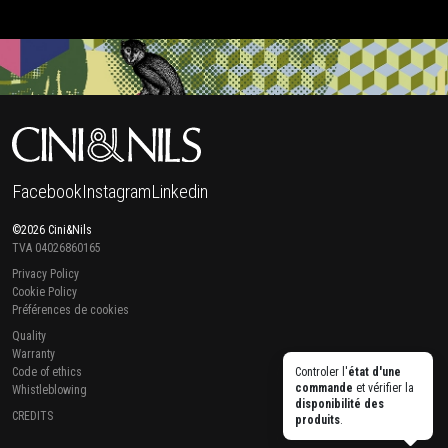
Facebook
Instagram
Linkedin
©2026 Cini&Nils
TVA 04026860165
Privacy Policy
Cookie Policy
Préférences de cookies
Quality
Warranty
Code of ethics
Controler l'
état d'une
commande
et vérifier la
Whistleblowing
disponibilité des
CREDITS
produits
.