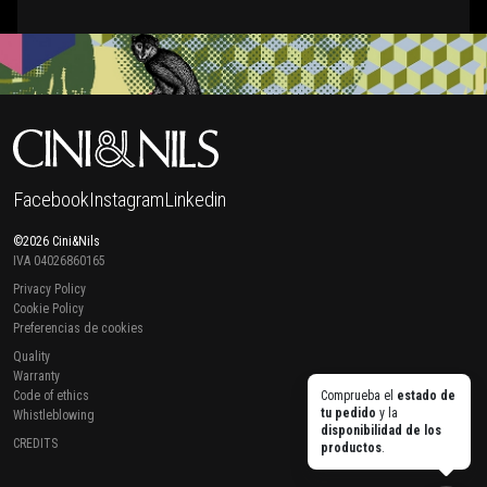
Facebook
Instagram
Linkedin
©2026 Cini&Nils
IVA 04026860165
Privacy Policy
Cookie Policy
Preferencias de cookies
Quality
Warranty
Code of ethics
Comprueba el
estado de
tu pedido
y la
Whistleblowing
disponibilidad de los
CREDITS
productos
.